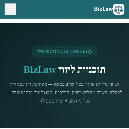
BizLaw
YOUR JOURNEY | המסע שלך
תוכניות ליווי
BizLaw
אנחנו מלוות אותך בכל שלב במסע — מעורכת דין עצמאית
לבעלת משרד מצליח. ייעוץ, הדרכות, טכנולוגיה וכלי עבודה —
הכל מותאם אישית בשבילך.