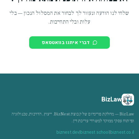
שלחי לנו הודעה ונעזור לך לבחור את המסלול הנכון — בלי
עלות ובלי התחייבות.
דברי איתנו בוואטסאפ
BizLaw
BizLaw — מחלקת פרימיום של קבוצת BizNest. ייעוץ, הדרכות, טכנולוגיה
ופיתוח עסקי ממוקד למשרדי עריכת דין.
biznest.dev
|
biznest.school
|
biznest.co.il