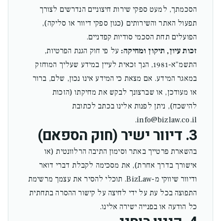
הסכמתך, למעט ספקי שירות חיצוניים הנדרשים לצורך
תפעול האתר והשירותים (כגון ספקי דיוור או סליקה),
הפועלים תחת הסכמי סודיות קפדניים.
זכות עיון, תיקון ומחיקה:
על פי חוק הגנת הפרטיות,
התשמ"א-1981, הנך זכאית לעיין במידע שעליך המוחזק
במאגר המידע. אם מצאת כי המידע אינו נכון, שלם, ברור
או מעודכן, או שברצונך לבקש את מחיקתו (הזכות
להישכח), ניתן לפנות אלינו בכתב לכתובת
info@bizlaw.co.il.
3. דיוור ישיר (חוק הספאם)
בהשארת פרטייך באתר וסימון התיבה הרלוונטית (או
אישורך בדרך אחרת), את מסכימה לקבלת דברי דואר
ודיוור שיווקי מ-BizLaw. תוכלי להסיר את עצמך מרשימת
התפוצה בכל עת על ידי לחיצה על קישור ההסרה בתחתית
כל הודעה או בפנייה ישירה אלינו.