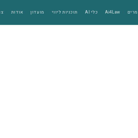
רים
Ai4Law
כלי AI
תוכניות ליווי
מועדון
אודות
צו