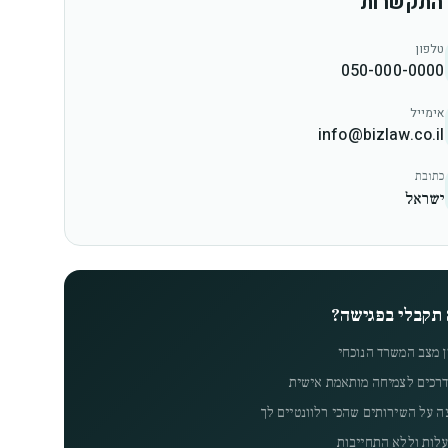
 התקשרות
טלפון
050-000-0000
אימייל
info@bizlaw.co.il
כתובת
ישראל
 תקבלי בפגישה?
 מצב המשרד הנוכחי
רכים לצמיחה מותאמת אישית
 על השירותים שהכי רלוונטיים לך
לות וללא התחייבות