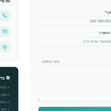
פרטי
ן *
המשרד
בחרו מחלקה
🎯 מה
✓ אבחון
✓ מפת ד
✓ המלצה
✓ ללא ע