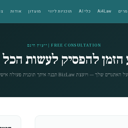
רים
Ai4Law
כלי AI
תוכניות ליווי
מועדון
אודות
צו
FREE CONSULTATION | ייעוץ חינם
 הזמן להפסיק לעשות הכל 
 שלך — ויועצת BizLaw תבנה איתך תוכנית פעולה אישית, בחינם.