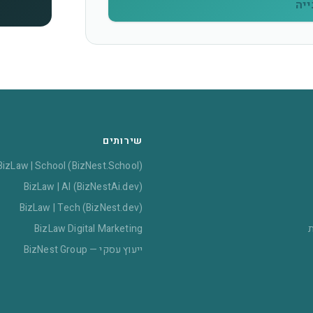
יה
שירותים
BizLaw | School (BizNest.School)
BizLaw | AI (BizNestAi.dev)
BizLaw | Tech (BizNest.dev)
ת
BizLaw Digital Marketing
ייעוץ עסקי — BizNest Group