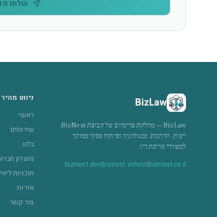
שלחו פני
ניווט מהיר
BizLaw
ראשי
BizLaw — מחלקת פרימיום של קבוצת BizNest.
שירותים
ייעוץ, הדרכות, טכנולוגיה ופיתוח עסקי ממוקד
בלוג
למשרדי עריכת דין.
מועדון חברו
biznest.dev
|
biznest.school
|
biznest.co.il
תוכניות ליווי
אודות
צור קשר